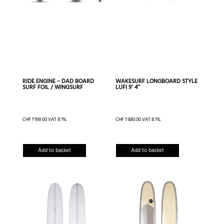
choisies
sur
la
page
du
produit
RIDE ENGINE – DAD BOARD
WAKESURF LONGBOARD STYLE
SURF FOIL / WINGSURF
LUFI 9′ 4″
CHF
1'199.00
VAT 8.1%
CHF
1'480.00
VAT 8.1%
Add to basket
Add to basket