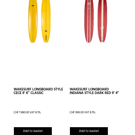
WAKESURF LONGBOARD STYLE
WAKESURF LONGBOARD
CECE 9′ 6″ CLASSIC
INDIANA STYLE DARK RED 9′ 4″
CHF
1'480.00
VAT 8.1%
CHF
999.00
VAT 8.1%
Add to basket
Add to basket