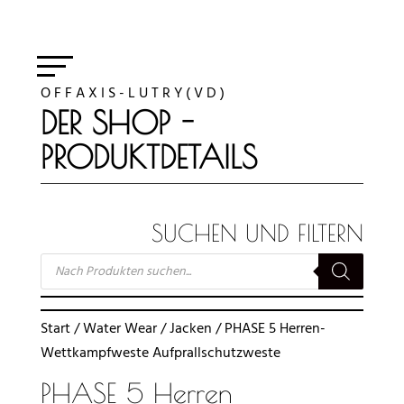
O F F A X I S - L U T R Y ( V D )
DER SHOP -
PRODUKTDETAILS
SUCHEN UND FILTERN
SUCHE
NACH
PRODUKTEN
Start
/
Water Wear
/
Jacken
/ PHASE 5 Herren-
Wettkampfweste Aufprallschutzweste
PHASE 5 Herren