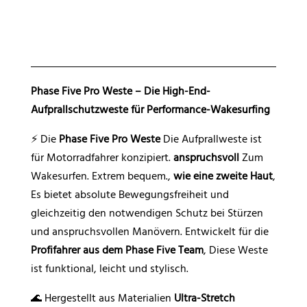
r
n
a
t
i
Phase Five Pro Weste – Die High-End-
v
Aufprallschutzweste für Performance-Wakesurfing
e
⚡ Die
Phase Five Pro Weste
Die Aufprallweste ist
:
für Motorradfahrer konzipiert.
anspruchsvoll
Zum
Wakesurfen. Extrem bequem.,
wie eine zweite Haut
,
Es bietet absolute Bewegungsfreiheit und
gleichzeitig den notwendigen Schutz bei Stürzen
und anspruchsvollen Manövern. Entwickelt für die
Profifahrer aus dem Phase Five Team
, Diese Weste
ist funktional, leicht und stylisch.
🌊 Hergestellt aus Materialien
Ultra-Stretch