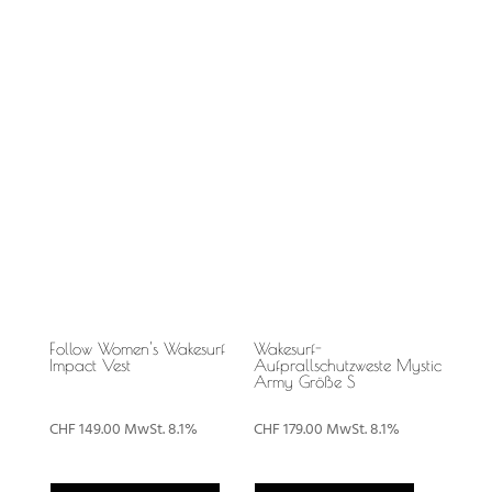
Follow Women's Wakesurf
Wakesurf-
Impact Vest
Aufprallschutzweste Mystic
Army Größe S
CHF
149.00
MwSt. 8.1%
CHF
179.00
MwSt. 8.1%
Dieses