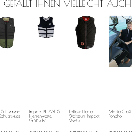
GEFÄLLT IHNEN VIELLEICHT AUCH
 5 Herren-
Impact PHASE 5
Follow Herren
MasterCraft
Schutzweste
Herrenweste,
Wakesurf Impact
Poncho
Größe M
Weste