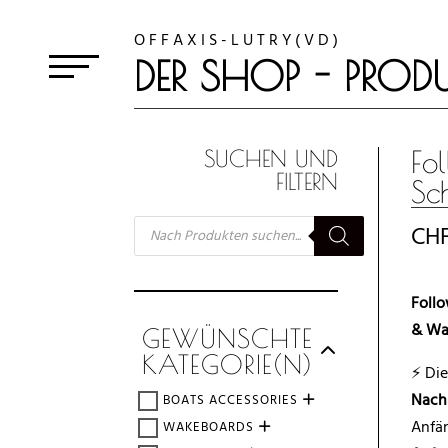
O F F A X I S - L U T R Y ( V D )
DER SHOP - PRODU
Fo
SUCHEN UND
FILTERN
Sc
SUCHE
CH
NACH
PRODUKTEN
Follo
& Wa
GEWÜNSCHTE
KATEGORIE(N)
⚡ Di
Nach
BOATS ACCESSORIES
Anfän
WAKEBOARDS