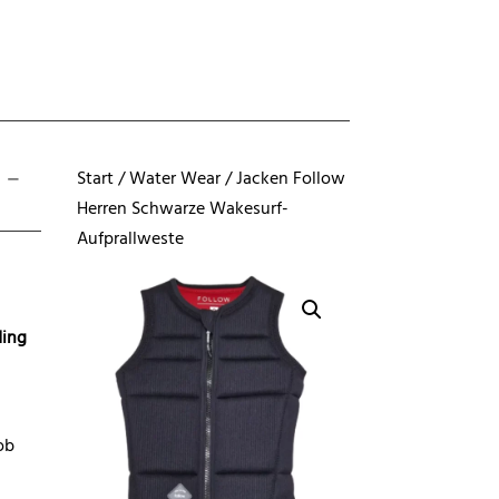
 -
Start
/
Water Wear
/
Jacken
Follow
Herren Schwarze Wakesurf-
Aufprallweste
ding
 ob