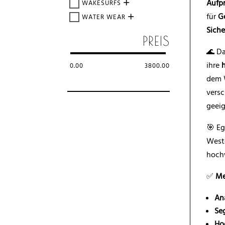
Aufp
WAKESURFS
für
G
WATER WEAR
Siche
PREIS
🌊 Da
ihre
0.00
3800.00
dem W
vers
geei
🎯 Eg
Weste
hochw
✅
Me
An
Se
Ho