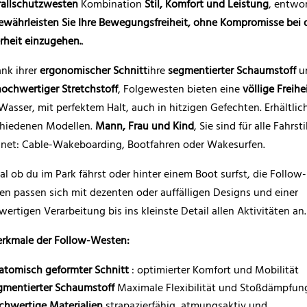
rallschutzwesten
Kombination
Stil, Komfort und Leistung
, entwo
ewährleisten Sie Ihre Bewegungsfreiheit, ohne Kompromisse bei 
rheit einzugehen.
.
nk ihrer
ergonomischer Schnitt
ihre
segmentierter Schaumstoff
u
hochwertiger Stretchstoff
, Folgewesten bieten eine
völlige Freihe
asser, mit perfektem Halt, auch in hitzigen Gefechten. Erhältlich
chiedenen Modellen.
Mann, Frau und Kind
, Sie sind für alle Fahrsti
gnet: Cable-Wakeboarding, Bootfahren oder Wakesurfen.
al ob du im Park fährst oder hinter einem Boot surfst, die Follow-
n passen sich mit dezenten oder auffälligen Designs und einer
ertigen Verarbeitung bis ins kleinste Detail allen Aktivitäten an.
rkmale der Follow-Westen:
atomisch geformter Schnitt
: optimierter Komfort und Mobilität
gmentierter Schaumstoff
Maximale Flexibilität und Stoßdämpfun
chwertige Materialien
strapazierfähig, atmungsaktiv und