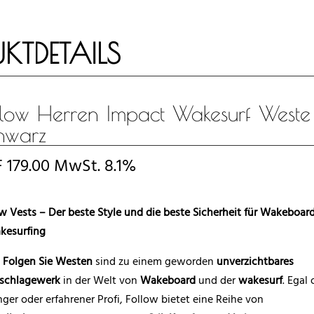
KTDETAILS
llow Herren Impact Wakesurf Weste
hwarz
F
179.00
MwSt. 8.1%
w Vests – Der beste Style und die beste Sicherheit für Wakeboar
kesurfing
e
Folgen Sie Westen
sind zu einem geworden
unverzichtbares
schlagewerk
in der Welt von
Wakeboard
und der
wakesurf
. Egal
ger oder erfahrener Profi, Follow bietet eine Reihe von