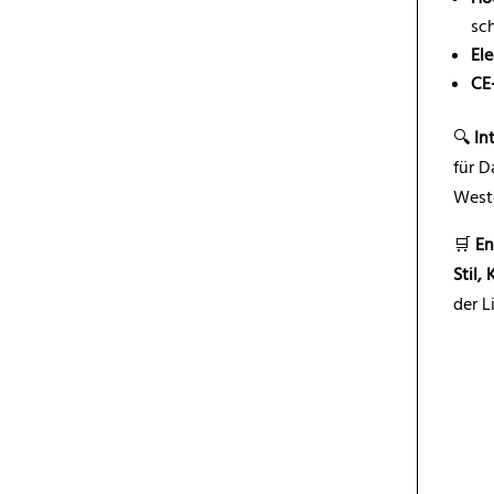
sc
El
CE
🔍
In
für D
West
🛒
En
Stil,
der L