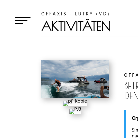
OFFAXIS - LUTRY (VD)
AKTIVITÄTEN
OFF
BE
DE
Or
Si
nä