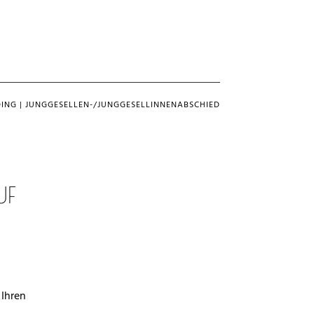
DING
|
JUNGGESELLEN-/JUNGGESELLINNENABSCHIED
UF
 Ihren