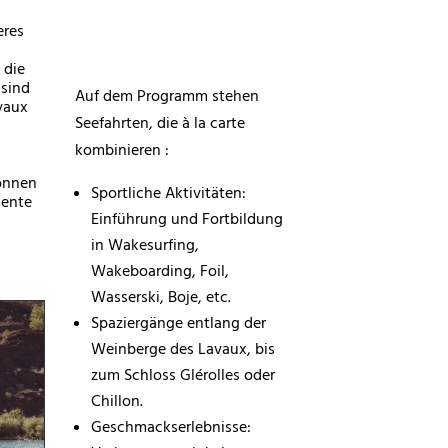
eres
 die
 sind
Auf dem Programm stehen
vaux
Seefahrten, die à la carte
kombinieren :
können
Sportliche Aktivitäten:
mente
Einführung und Fortbildung
in Wakesurfing,
Wakeboarding, Foil,
Wasserski, Boje, etc.
Spaziergänge entlang der
Weinberge des Lavaux, bis
zum Schloss Glérolles oder
Chillon.
Geschmackserlebnisse: