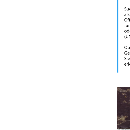
Su
al
Of
fü
od
(U
Ob
Ge
Si
er