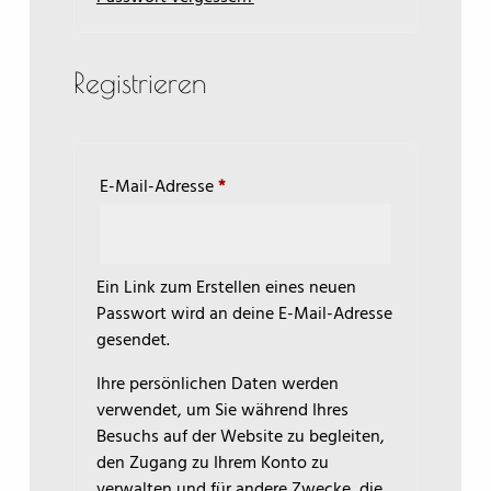
r
n
a
Registrieren
t
i
v
e
Erforderlich
E-Mail-Adresse
*
:
Ein Link zum Erstellen eines neuen
Passwort wird an deine E-Mail-Adresse
gesendet.
Ihre persönlichen Daten werden
verwendet, um Sie während Ihres
Besuchs auf der Website zu begleiten,
den Zugang zu Ihrem Konto zu
verwalten und für andere Zwecke, die