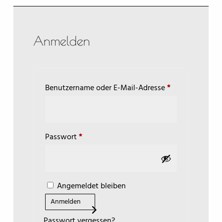
Anmelden
Erforderlich
Benutzername oder E-Mail-Adresse
*
Erforderlich
Passwort
*
A
Angemeldet bleiben
l
Anmelden
t
e
Passwort vergessen?