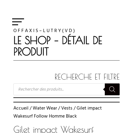
O F F A X I S – L U T R Y ( V D )
LE SHOP – DÉTAIL DE
PRODUIT
RECHERCHE ET FILTRE
RECHERCHE
DE
PRODUITS
Accueil
/
Water Wear
/
Vests
/ Gilet impact
Wakesurf Follow Homme Black
Gilet impact Wakesurf