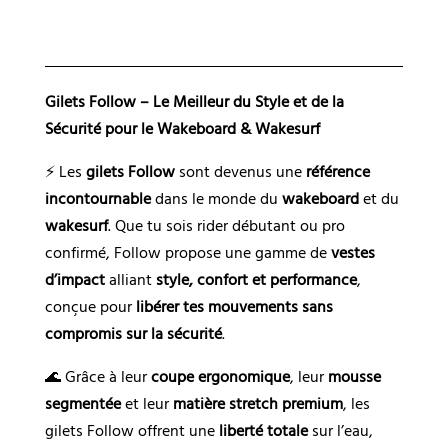
n
a
t
i
Gilets Follow – Le Meilleur du Style et de la
v
Sécurité pour le Wakeboard & Wakesurf
e
⚡ Les
gilets Follow
sont devenus une
référence
:
incontournable
dans le monde du
wakeboard
et du
wakesurf
. Que tu sois rider débutant ou pro
confirmé, Follow propose une gamme de
vestes
d’impact
alliant
style, confort et performance
,
conçue pour
libérer tes mouvements sans
compromis sur la sécurité
.
🌊 Grâce à leur
coupe ergonomique
, leur
mousse
segmentée
et leur
matière stretch premium
, les
gilets Follow offrent une
liberté totale
sur l’eau,