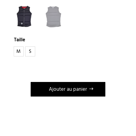
Taille
M
S
Ajouter au panier
A
l
t
e
r