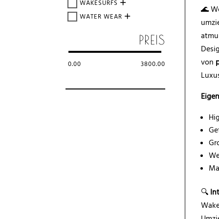
WAKESURFS
🌊 We
WATER WEAR
umzie
atmun
PREIS
Desig
von
0.00
3800.00
Luxu
Eigen
Hi
Ge
Gr
We
Mas
🔍
In
Wake
Umzi