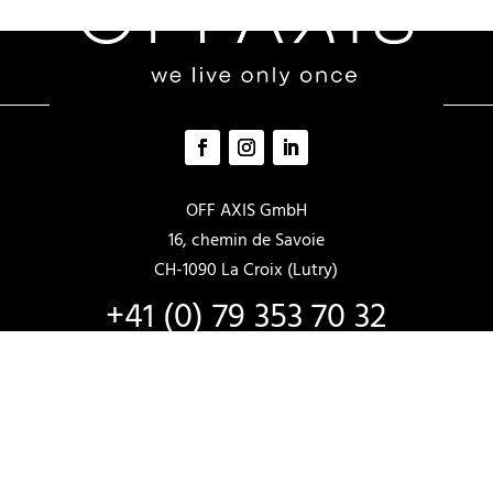
auf.
auf.
Die
Die
Optionen
Optionen
können
können
auf
auf
der
der
Produktseite
Produktsei
OFF AXIS GmbH
gewählt
gewählt
16, chemin de Savoie
werden
werden
CH-1090 La Croix (Lutry)
+41 (0) 79 353 70 32