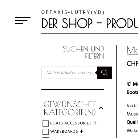
O F F A X I S - L U T R Y ( V D )
DER SHOP - PRODU
Ma
SUCHEN UND
FILTERN
CH
SUCHE
NACH
PRODUKTEN
🧥
Ma
Boot
GEWÜNSCHTE
Verbi
KATEGORIE(N)
Muss 
Quali
BOATS ACCESSORIES
Wakes
WAKEBOARDS