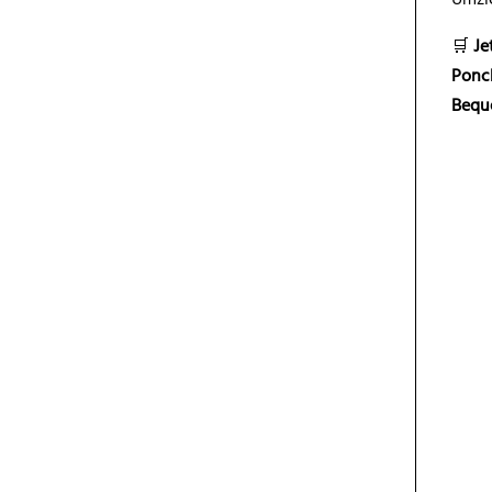
🛒
Je
Ponc
Beque