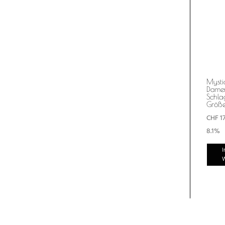
Mysti
Dame
Schla
Größe
CHF
1
8.1%
I