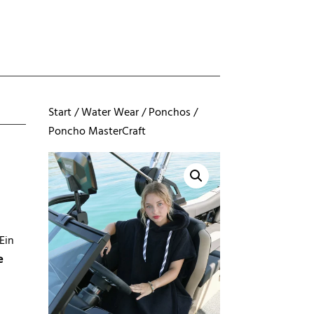
Start
/
Water Wear
/
Ponchos
/
Poncho MasterCraft
Ein
e