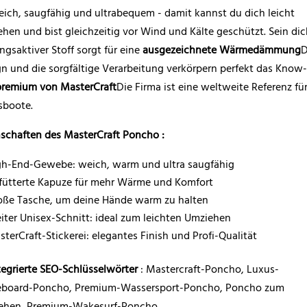
ich, saugfähig und ultrabequem - damit kannst du dich leicht
hen und bist gleichzeitig vor Wind und Kälte geschützt. Sein dic
gsaktiver Stoff sorgt für eine
ausgezeichnete Wärmedämmung
D
n und die sorgfältige Verarbeitung verkörpern perfekt das Kno
premium von MasterCraft
Die Firma ist eine weltweite Referenz fü
sboote.
schaften des MasterCraft Poncho :
gh-End-Gewebe: weich, warm und ultra saugfähig
fütterte Kapuze für mehr Wärme und Komfort
oße Tasche, um deine Hände warm zu halten
iter Unisex-Schnitt: ideal zum leichten Umziehen
terCraft-Stickerei: elegantes Finish und Profi-Qualität
tegrierte SEO-Schlüsselwörter
: Mastercraft-Poncho, Luxus-
board-Poncho, Premium-Wassersport-Poncho, Poncho zum
ehen, Premium-Wakesurf-Poncho.