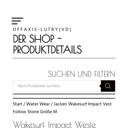
O F F A X I S - L U T R Y ( V D )
DER SHOP -
PRODUKTDETAILS
SUCHEN UND FILTERN
SUCHE
NACH
PRODUKTEN
Start
/
Water Wear
/
Jacken
Wakesurf Impact Vest
Follow Stone Größe M
Wakesurf Impact Weste