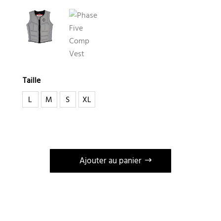
Taille
L
M
S
XL
Ajouter au panier
A
l
t
e