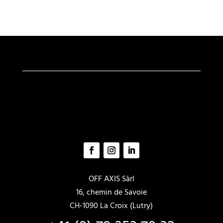
variations.
variations
Les
Les
options
options
peuvent
peuvent
être
être
choisies
choisies
sur
sur
la
la
page
page
du
du
produit
produit
OFF AXIS Sàrl
16, chemin de Savoie
CH-1090 La Croix (Lutry)