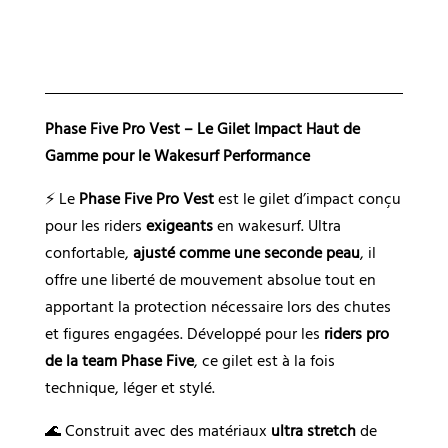
r
n
a
t
Phase Five Pro Vest – Le Gilet Impact Haut de
i
Gamme pour le Wakesurf Performance
v
e
⚡ Le
Phase Five Pro Vest
est le gilet d’impact conçu
:
pour les riders
exigeants
en wakesurf. Ultra
confortable,
ajusté comme une seconde peau
, il
offre une liberté de mouvement absolue tout en
apportant la protection nécessaire lors des chutes
et figures engagées. Développé pour les
riders pro
de la team Phase Five
, ce gilet est à la fois
technique, léger et stylé.
🌊 Construit avec des matériaux
ultra stretch
de