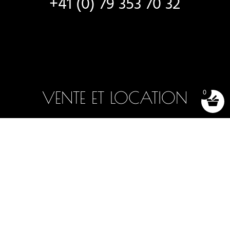
+41 (0) 79 353 70 32
VENTE ET LOCATION
0
Bateaux neufs
Bateaux en stock
Choix et essais
Locations de bateaux
Accessoires (shop)
Conditions générales de vente
© 2025 -2026 - OFF AXIS SÀRL, À LUTRY