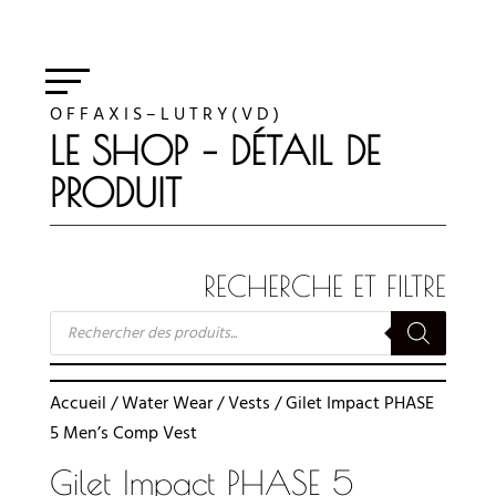
O F F A X I S – L U T R Y ( V D )
LE SHOP – DÉTAIL DE
PRODUIT
RECHERCHE ET FILTRE
RECHERCHE
DE
PRODUITS
Accueil
/
Water Wear
/
Vests
/ Gilet Impact PHASE
5 Men’s Comp Vest
Gilet Impact PHASE 5