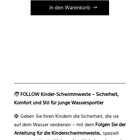
In den Warenkorb
A
l
t
e
r
n
a
t
i
🧒
FOLLOW Kinder-Schwimmweste – Sicherheit,
v
Komfort und Stil für junge Wassersportler
e
:
🛟 Geben Sie Ihren Kindern die Sicherheit, die sie
auf dem Wasser verdienen – mit dem
Folgen Sie der
Anleitung für die Kinderschwimmweste.
, speziell