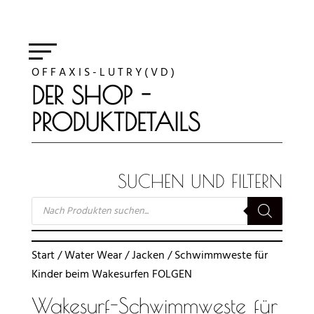
O F F A X I S - L U T R Y ( V D )
DER SHOP -
PRODUKTDETAILS
SUCHEN UND FILTERN
SUCHE
NACH
PRODUKTEN
Start
/
Water Wear
/
Jacken
/ Schwimmweste für
Kinder beim Wakesurfen FOLGEN
Wakesurf-Schwimmweste für