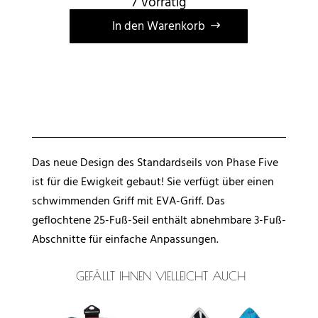
7 vorrätig
A
In den Warenkorb
l
t
e
r
n
a
t
Das neue Design des Standardseils von Phase Five
i
ist für die Ewigkeit gebaut! Sie verfügt über einen
v
schwimmenden Griff mit EVA-Griff. Das
e
geflochtene 25-Fuß-Seil enthält abnehmbare 3-Fuß-
:
Abschnitte für einfache Anpassungen.
GEFÄLLT IHNEN VIELLEICHT AUCH