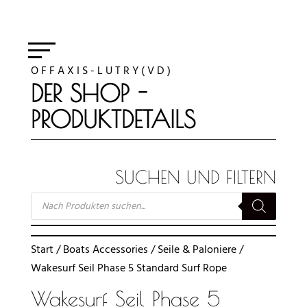
O F F A X I S - L U T R Y ( V D )
DER SHOP -
PRODUKTDETAILS
SUCHEN UND FILTERN
SUCHE
NACH
PRODUKTEN
Start
/
Boats Accessories
/
Seile & Paloniere
/
Wakesurf Seil Phase 5 Standard Surf Rope
Wakesurf Seil Phase 5