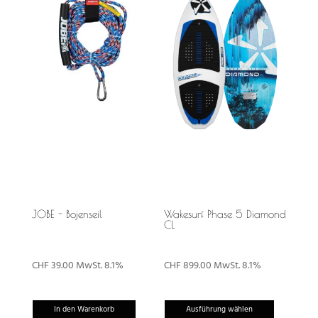
JOBE - Bojenseil
Wakesurf Phase 5 Diamond
CL
CHF
39.00
MwSt. 8.1%
CHF
899.00
MwSt. 8.1%
Dieses
In den Warenkorb
Ausführung wählen