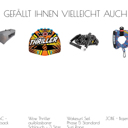
GEFÄLLT IHNEN VIELLEICHT AUCH
AC –
Wow Thriller
Wakesurf Seil
JOBE - Bojen
tsack
aufblasbarer
Phase 5 Standard
Schlauch – 3 Sitze
Surf Rope