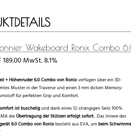
KTDETAILS
lonnier Wakeboard Ronix Combo 6
F
189.00
MwSt. 8.1%
eil + Höhenruder 6.0 Combo von Ronix
verfügen über ein 3D-
rmtes Muster in der Traverse und einen 3 mm dicken Memory-
mstoff für perfekten Grip und Komfort.
omfort ist kuschelig
und dank eines 12-strängigen Seils 100%
MA die
Übertragung der Stützen erfolgt sofort.
Das Innere des
gerät 6.0 Combo von Ronix
besteht aus EVA, um
beim Schwimme