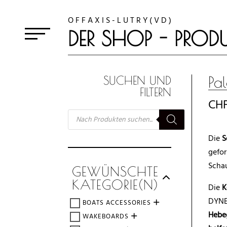
O F F A X I S - L U T R Y ( V D )
DER SHOP - PRODU
Pa
SUCHEN UND
FILTERN
CH
SUCHE
NACH
PRODUKTEN
Die
S
gefo
Schau
GEWÜNSCHTE
KATEGORIE(N)
Die
K
DYNE
BOATS ACCESSORIES
Hebe
WAKEBOARDS