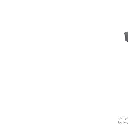
FATS
Ballas