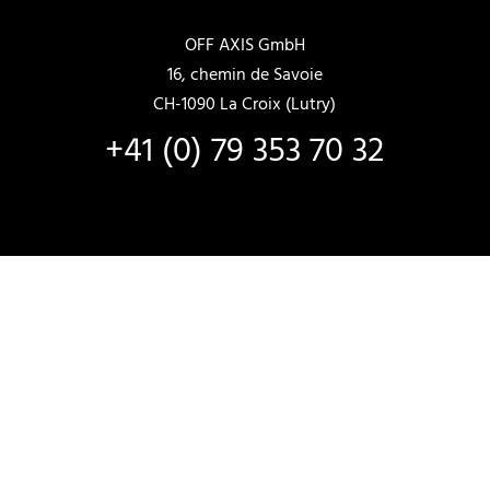
ktseite
hlt
OFF AXIS GmbH
en
16, chemin de Savoie
CH-1090 La Croix (Lutry)
+41 (0) 79 353 70 32