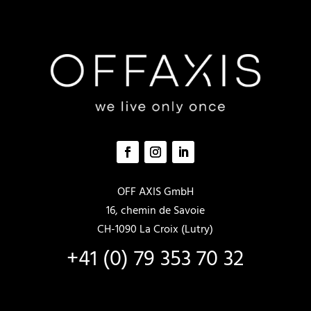
der
der
Produktseite
Produkts
gewählt
gewählt
werden
werden
OFF AXIS GmbH
16, chemin de Savoie
CH-1090 La Croix (Lutry)
+41 (0) 79 353 70 32