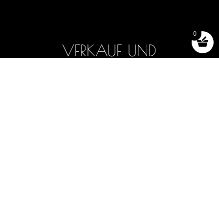
0
VERKAUF UND
VERMIETUNG
Neue Boote
Boote auf Lager
Auswahl und Tests
Bootsverleih
Zubehör (shop)
Allgemeine Geschäftsbedingungen
2025 -2026 - OFF AXIS SÀRL, IN LUTRY
WEBSITE ERSTELLT VON
NOVAGENCY.CH
|
DATENSCHUTZRICHTLINIE
|
RECHTLICHE HINWEISE