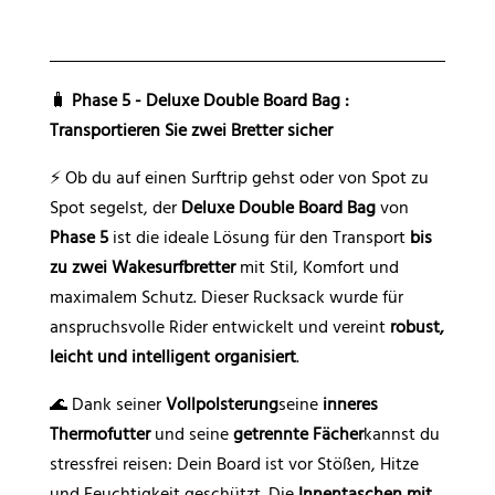
n
a
t
🧳
Phase 5 - Deluxe Double Board Bag :
i
Transportieren Sie zwei Bretter sicher
v
e
⚡ Ob du auf einen Surftrip gehst oder von Spot zu
:
Spot segelst, der
Deluxe Double Board Bag
von
Phase 5
ist die ideale Lösung für den Transport
bis
zu zwei Wakesurfbretter
mit Stil, Komfort und
maximalem Schutz. Dieser Rucksack wurde für
anspruchsvolle Rider entwickelt und vereint
robust,
leicht und intelligent organisiert
.
🌊 Dank seiner
Vollpolsterung
seine
inneres
Thermofutter
und seine
getrennte Fächer
kannst du
stressfrei reisen: Dein Board ist vor Stößen, Hitze
und Feuchtigkeit geschützt. Die
Innentaschen mit