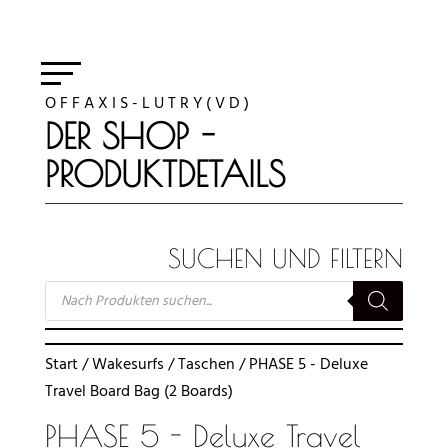
O F F A X I S - L U T R Y ( V D )
DER SHOP -
PRODUKTDETAILS
SUCHEN UND FILTERN
SUCHE
NACH
PRODUKTEN
Start
/
Wakesurfs
/
Taschen
/ PHASE 5 - Deluxe
Travel Board Bag (2 Boards)
PHASE 5 - Deluxe Travel