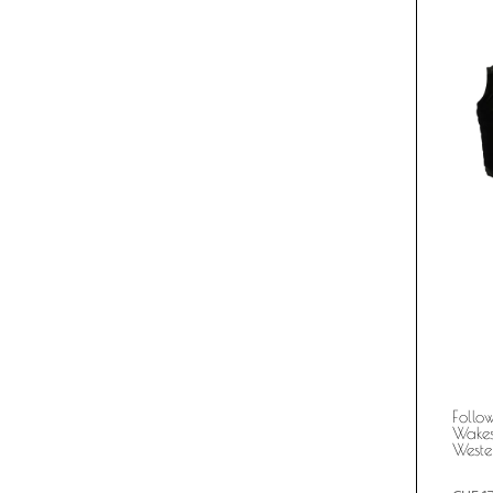
Follo
Wakes
Weste