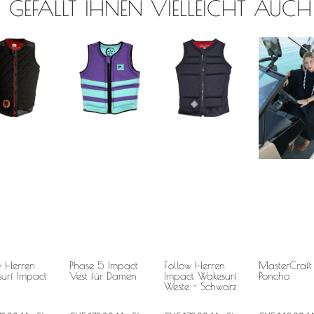
GEFÄLLT IHNEN VIELLEICHT AUCH
w Herren
Phase 5 Impact
Follow Herren
MasterCraft
urf Impact
Vest für Damen
Impact Wakesurf
Poncho
Weste - Schwarz