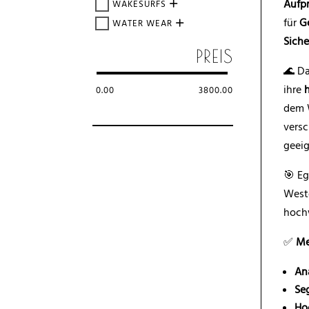
Aufp
WAKESURFS
für
G
WATER WEAR
Siche
PREIS
🌊 Da
ihre
0.00
3800.00
dem W
vers
geei
🎯 Eg
Weste
hochw
✅
Me
An
Se
Ho