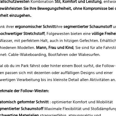
rallschutzwesten
Kombination
Stil, Komfort und Leistung
, entwo
ewährleisten Sie Ihre Bewegungsfreiheit, ohne Kompromisse bei 
rheit einzugehen.
.
nk ihrer
ergonomischer Schnitt
ihre
segmentierter Schaumstoff
u
hochwertiger Stretchstoff
, Folgewesten bieten eine
völlige Freihe
asser, mit perfektem Halt, auch in hitzigen Gefechten. Erhältlich
chiedenen Modellen.
Mann, Frau und Kind
, Sie sind für alle Fahrsti
gnet: Cable-Wakeboarding, Bootfahren oder Wakesurfen.
al ob du im Park fährst oder hinter einem Boot surfst, die Follow-
n passen sich mit dezenten oder auffälligen Designs und einer
ertigen Verarbeitung bis ins kleinste Detail allen Aktivitäten an.
rkmale der Follow-Westen:
atomisch geformter Schnitt
: optimierter Komfort und Mobilität
gmentierter Schaumstoff
Maximale Flexibilität und Stoßdämpfun
chwertige Materialien
strapazierfähig, atmungsaktiv und