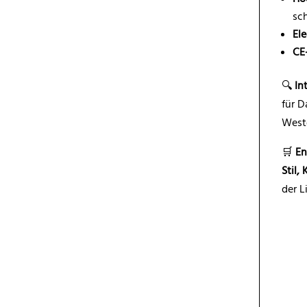
sc
El
CE
🔍
In
für D
West
🛒
En
Stil,
der L