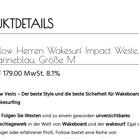
KTDETAILS
llow Herren Wakesurf Impact Weste,
rineblau, Größe M
F
179.00
MwSt. 8.1%
w Vests – Der beste Style und die beste Sicherheit für Wakeboar
kesurfing
e
Folgen Sie Westen
sind zu einem geworden
unverzichtbares
schlagewerk
in der Welt von
Wakeboard
und der
wakesurf
. Egal
ger oder erfahrener Profi, Follow bietet eine Reihe von