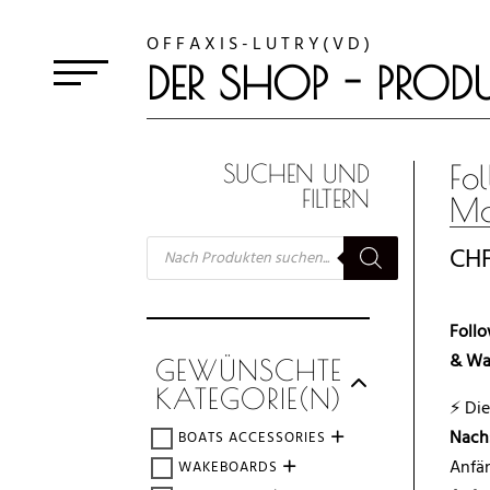
O F F A X I S - L U T R Y ( V D )
DER SHOP - PRODU
Fo
SUCHEN UND
FILTERN
Ma
SUCHE
CH
NACH
PRODUKTEN
Follo
& Wa
GEWÜNSCHTE
KATEGORIE(N)
⚡ Di
Nach
BOATS ACCESSORIES
Anfän
WAKEBOARDS