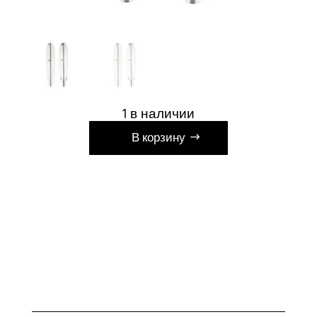
1 в наличии
А
В корзину
л
ь
т
е
р
н
а
т
и