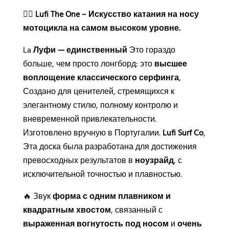
в
🏄‍♀️
Lufi The One – Искусство катания на носу
а
мотоцикла на самом высоком уровне.
:
La
Луфи — единственный
Это гораздо
больше, чем просто лонгборд: это
высшее
воплощение классического серфинга
,
Создано для ценителей, стремящихся к
элегантному стилю, полному контролю и
вневременной привлекательности.
Изготовлено вручную в Португалии.
Lufi Surf Co
,
Эта доска была разработана для достижения
превосходных результатов в
ноузрайд
, с
исключительной точностью и плавностью.
🔥 Звук
форма с одним плавником и
квадратным хвостом
, связанный с
выраженная вогнутость под носом
и
очень