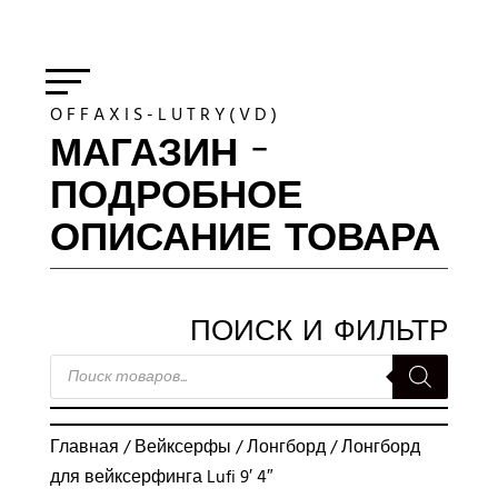
O F F A X I S - L U T R Y ( V D )
МАГАЗИН -
ПОДРОБНОЕ
ОПИСАНИЕ ТОВАРА
ПОИСК И ФИЛЬТР
ПОИСК
ТОВАРОВ
Главная
/
Вейксерфы
/
Лонгборд
/ Лонгборд
для вейксерфинга Lufi 9′ 4″