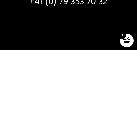
+41 (0) 79 353 70 32
0
VERKAUF UND
VERMIETUNG
Neue Boote
Boote auf Lager
Auswahl und Tests
Bootsverleih
Zubehör (shop)
Allgemeine Geschäftsbedingungen