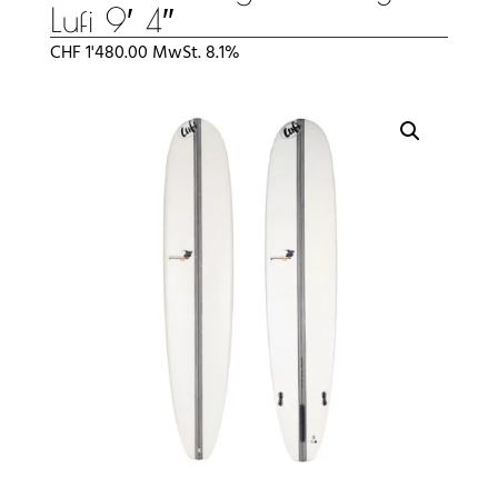
Lufi 9′ 4″
CHF
1'480.00
MwSt. 8.1%