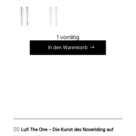
1 vorrätig
A
In den Warenkorb
l
t
e
r
n
a
t
i
v
e
🏄‍♀️
Lufi The One – Die Kunst des Noseriding auf
: