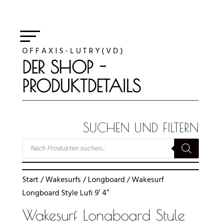
O F F A X I S - L U T R Y ( V D )
DER SHOP -
PRODUKTDETAILS
SUCHEN UND FILTERN
SUCHE
NACH
PRODUKTEN
Start
/
Wakesurfs
/
Longboard
/ Wakesurf
Longboard Style Lufi 9′ 4″
Wakesurf Longboard Style