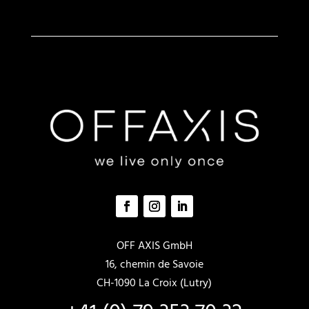
können
auf
der
Produkts
gewählt
werden
OFF AXIS GmbH
16, chemin de Savoie
CH-1090 La Croix (Lutry)