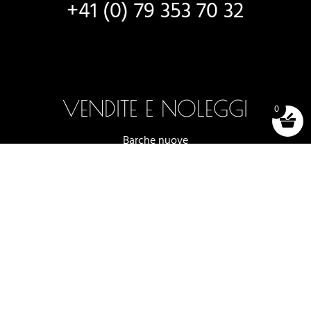
+41 (0) 79 353 70 32
VENDITE E NOLEGGI
0
Barche nuove
Barche in stock
Selezione e test
Noleggio barche
Accessori (negozio)
Termini e condizioni di vendita
2025 -2026 - OFF AXIS SÀRL, LUTRY
SITO WEB PROGETTATO DA
NOVAGENCY.CH
|
INFORMATIVA SULLA