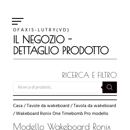
O F A X I S - L U T R Y ( V D )
IL NEGOZIO -
DETTAGLIO PRODOTTO
RICERCA E FILTRO
RICERCA
PRODOTTI
Casa
/
Tavole da wakeboard
/
Tavola da wakeboard
/ Wakeboard Ronix One Timebomb Pro modello
Modello Wakeboard Ronix