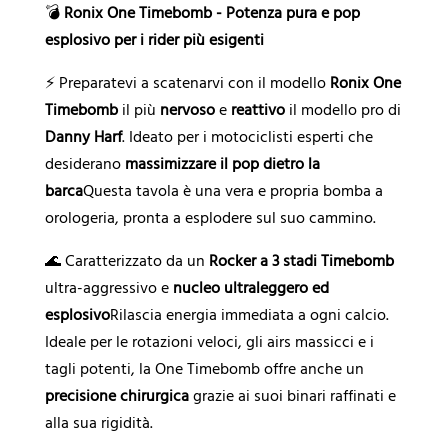
t
💣
Ronix One Timebomb - Potenza pura e pop
i
esplosivo per i rider più esigenti
v
a
⚡ Preparatevi a scatenarvi con il modello
Ronix One
:
Timebomb
il più
nervoso
e
reattivo
il modello pro di
Danny Harf
. Ideato per i motociclisti esperti che
desiderano
massimizzare il pop dietro la
barca
Questa tavola è una vera e propria bomba a
orologeria, pronta a esplodere sul suo cammino.
🌊 Caratterizzato da un
Rocker a 3 stadi Timebomb
ultra-aggressivo e
nucleo ultraleggero ed
esplosivo
Rilascia energia immediata a ogni calcio.
Ideale per le rotazioni veloci, gli airs massicci e i
tagli potenti, la One Timebomb offre anche un
precisione chirurgica
grazie ai suoi binari raffinati e
alla sua rigidità.