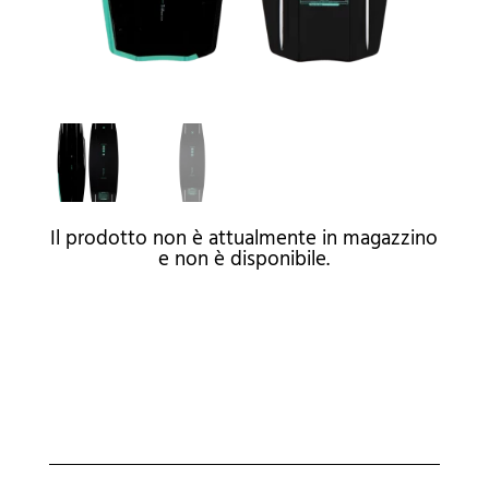
Il prodotto non è attualmente in magazzino
e non è disponibile.
A
l
t
e
r
n
a