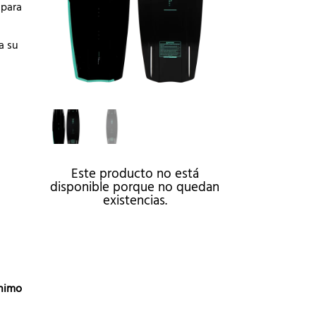
 para
a su
Este producto no está
disponible porque no quedan
existencias.
A
l
t
e
nimo
r
n