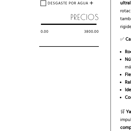
ultra
DESGASTE POR AGUA
rotac
PRECIOS
tamb
rigide
0.00
3800.00
✅
Ca
Ro
Nú
má
Fle
Ra
Id
Co
🛒
Ya
impu
comp