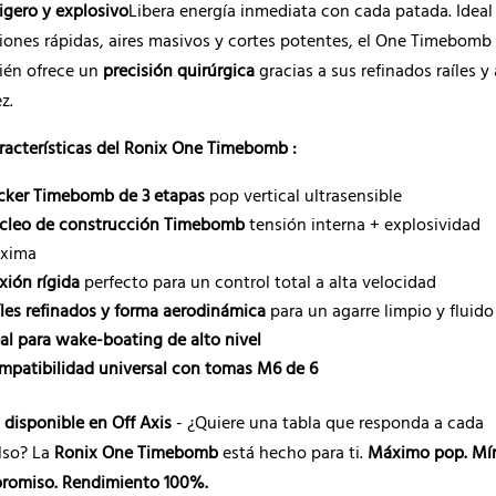
ligero y explosivo
Libera energía inmediata con cada patada. Ideal
iones rápidas, aires masivos y cortes potentes, el One Timebomb
ién ofrece un
precisión quirúrgica
gracias a sus refinados raíles y 
z.
racterísticas del Ronix One Timebomb :
cker Timebomb de 3 etapas
pop vertical ultrasensible
cleo de construcción Timebomb
tensión interna + explosividad
xima
xión rígida
perfecto para un control total a alta velocidad
íles refinados y forma aerodinámica
para un agarre limpio y fluido
eal para wake-boating de alto nivel
mpatibilidad universal con tomas M6 de 6
 disponible en Off Axis
- ¿Quiere una tabla que responda a cada
lso? La
Ronix One Timebomb
está hecho para ti.
Máximo pop. Mí
romiso. Rendimiento 100%.