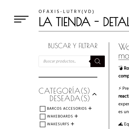
O F A X I S - L U T R Y ( V D )
LA TIENDA - DETA
Wa
BUSCAR Y FILTRAR
mo
BÚSQUEDA
DE
PRODUCTOS
💣
Ro
comp
⚡ Pre
CATEGORÍA(S)
react
DESEADA(S)
expe
BARCOS ACCESORIOS
es un
WAKEBOARDS
🌊 E
WAKESURFS