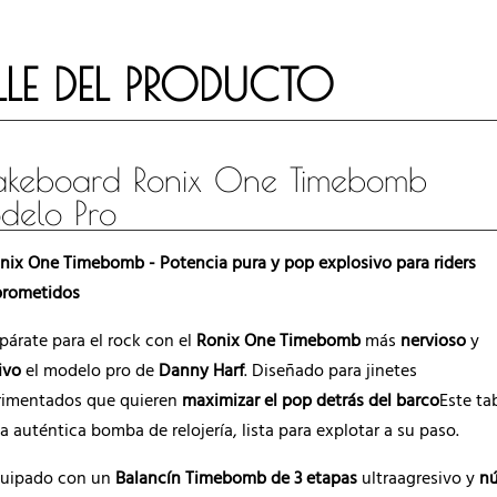
LLE DEL PRODUCTO
keboard Ronix One Timebomb
delo Pro
nix One Timebomb - Potencia pura y pop explosivo para riders
rometidos
párate para el rock con el
Ronix One Timebomb
más
nervioso
y
ivo
el modelo pro de
Danny Harf
. Diseñado para jinetes
rimentados que quieren
maximizar el pop detrás del barco
Este ta
a auténtica bomba de relojería, lista para explotar a su paso.
quipado con un
Balancín Timebomb de 3 etapas
ultraagresivo y
nú