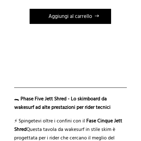
Aggiungi al carrello
A
l
t
e
r
n
a
t
i
🐊
Phase Five Jett Shred - Lo skimboard da
v
wakesurf ad alte prestazioni per rider tecnici
a
⚡ Spingetevi oltre i confini con il
Fase Cinque Jett
:
Shred
Questa tavola da wakesurf in stile skim è
progettata per i rider che cercano il meglio del