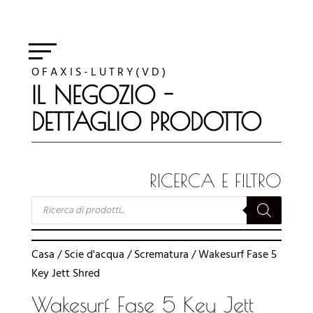
O F A X I S - L U T R Y ( V D )
IL NEGOZIO -
DETTAGLIO PRODOTTO
RICERCA E FILTRO
RICERCA
PRODOTTI
Casa
/
Scie d'acqua
/
Scrematura
/ Wakesurf Fase 5
Key Jett Shred
Wakesurf Fase 5 Key Jett