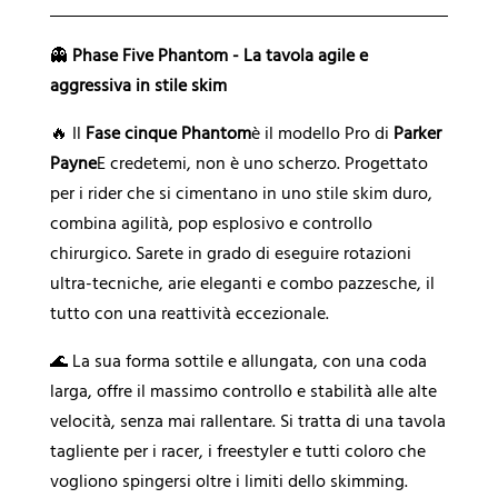
a
t
👻
Phase Five Phantom - La tavola agile e
i
aggressiva in stile skim
v
a
🔥 Il
Fase cinque Phantom
è il modello Pro di
Parker
:
Payne
E credetemi, non è uno scherzo. Progettato
per i rider che si cimentano in uno stile skim duro,
combina agilità, pop esplosivo e controllo
chirurgico. Sarete in grado di eseguire rotazioni
ultra-tecniche, arie eleganti e combo pazzesche, il
tutto con una reattività eccezionale.
🌊 La sua forma sottile e allungata, con una coda
larga, offre il massimo controllo e stabilità alle alte
velocità, senza mai rallentare. Si tratta di una tavola
tagliente per i racer, i freestyler e tutti coloro che
vogliono spingersi oltre i limiti dello skimming.