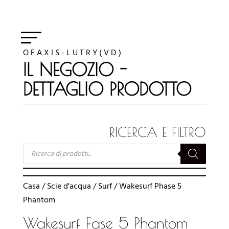
O F A X I S - L U T R Y ( V D )
IL NEGOZIO -
DETTAGLIO PRODOTTO
RICERCA E FILTRO
RICERCA
PRODOTTI
Casa
/
Scie d'acqua
/
Surf
/ Wakesurf Phase 5
Phantom
Wakesurf Fase 5 Phantom