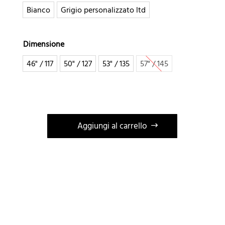
Bianco
Grigio personalizzato ltd
Dimensione
46" / 117
50" / 127
53" / 135
57" / 145
Aggiungi al carrello
A
l
t
e
r
n