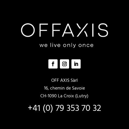
nella
nella
pagina
pagina
del
del
prodotto
prodotto
OFF AXIS Sàrl
16, chemin de Savoie
CH-1090 La Croix (Lutry)
+41 (0) 79 353 70 32