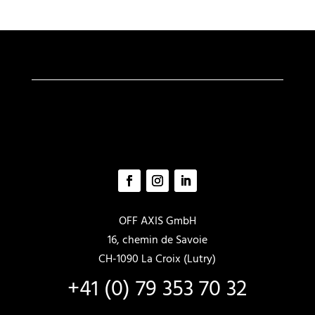
auf.
auf.
Die
Die
Optionen
Optione
können
können
auf
auf
der
der
Produktseite
Produkts
gewählt
gewählt
werden
werden
OFF AXIS GmbH
16, chemin de Savoie
CH-1090 La Croix (Lutry)
+41 (0) 79 353 70 32