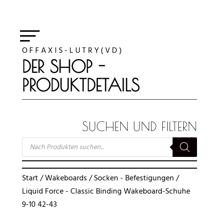
O F F A X I S - L U T R Y ( V D )
DER SHOP -
PRODUKTDETAILS
SUCHEN UND FILTERN
SUCHE
NACH
PRODUKTEN
Start
/
Wakeboards
/
Socken - Befestigungen
/
Liquid Force - Classic Binding Wakeboard-Schuhe
9-10 42-43