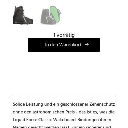
1 vorrätig
A
In den Warenkorb
l
t
e
r
n
a
t
i
Solide Leistung und ein geschlossener Zehenschutz
v
ohne den astronomischen Preis - das ist es, was die
e
Liquid Force Classic Wakeboard-Bindungen ihrem
:
Namen gerecht werden lässt. Für ein sicheres und