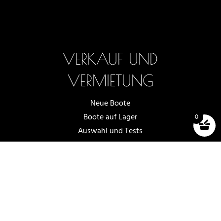
VERKAUF UND
VERMIETUNG
Neue Boote
Boote auf Lager
0
Auswahl und Tests
Bootsverleih
Zubehör (shop)
Allgemeine Geschäftsbedingungen
2025 -2026 - OFF AXIS SÀRL, IN LUTRY
WEBSITE ERSTELLT VON
NOVAGENCY.CH
|
DATENSCHUTZRICHTLINIE
|