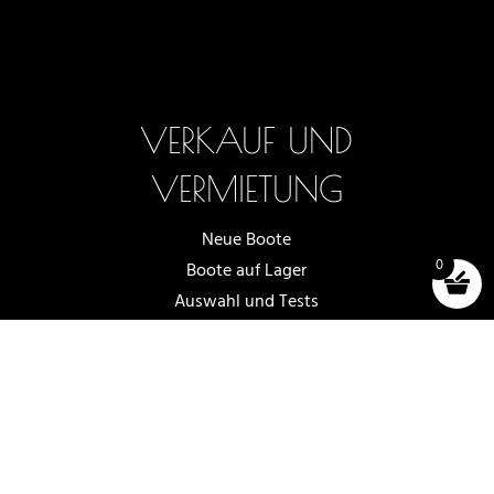
VERKAUF UND
VERMIETUNG
Neue Boote
0
Boote auf Lager
Auswahl und Tests
Bootsverleih
Zubehör (shop)
Allgemeine Geschäftsbedingungen
2025 -2026 - OFF AXIS SÀRL, IN LUTRY
WEBSITE ERSTELLT VON
NOVAGENCY.CH
|
DATENSCHUTZRICHTLINIE
|