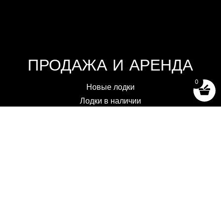
ПРОДАЖА И АРЕНДА
0
Новые лодки
Лодки в наличии
Отбор и тестирование
Аренда лодок
Аксессуары (магазин)
Правила и условия продажи
2025 -2026 - OFF AXIS SÀRL, ЛЮТРИ
ВЕБ-САЙТ РАЗРАБОТАН
NOVAGENCY.CH
|
ПОЛИТИКА
КОНФИДЕНЦИАЛЬНОСТИ
|
ЮРИДИЧЕСКИЕ УВЕДОМЛЕНИЯ