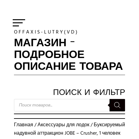
O F F A X I S - L U T R Y ( V D )
МАГАЗИН -
ПОДРОБНОЕ
ОПИСАНИЕ ТОВАРА
ПОИСК И ФИЛЬТР
ПОИСК
ТОВАРОВ
Главная
/
Аксессуары для лодок
/ Буксируемый
надувной аттракцион JOBE – Crusher, 1 человек