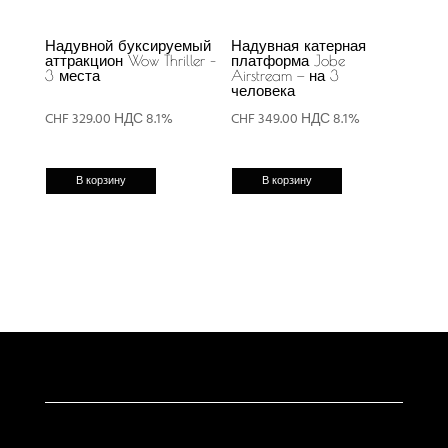
Надувной буксируемый
Надувная катерная
аттракцион Wow Thriller –
платформа Jobe
3 места
Airstream — на 3
человека
CHF
329.00
НДС 8.1%
CHF
349.00
НДС 8.1%
В корзину
В корзину