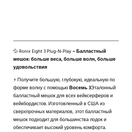
ь
т
е
р
н
а
т
💦 Ronix Eight 3 Plug-N-Play
– Балластный
и
мешок: больше веса, больше волн, больше
в
удовольствия
а
⚡ Получите большую, глубокую, идеальную по
:
форме волну с помощью
Восемь 3
Эталонный
балластный мешок для всех вейксерферов и
вейкбордистов. Изготовленный в США из
сверхпрочных материалов, этот балластный
мешок подходит для большинства лодок и
обеспечивает высокий уровень комфорта.