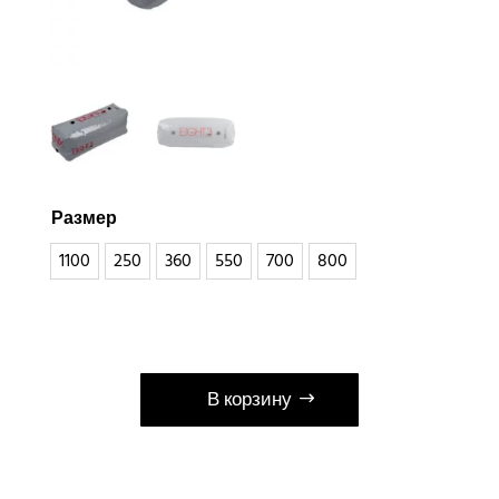
Размер
1100
250
360
550
700
800
В корзину
А
л