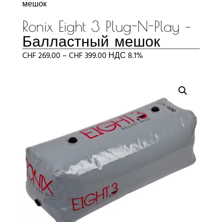
мешок
Ronix Eight 3 Plug-N-Play –
Балластный мешок
Диапазон
CHF
269.00
–
CHF
399.00
НДС 8.1%
цен:
CHF 269.00
–
CHF 399.00