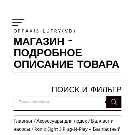
O F F A X I S - L U T R Y ( V D )
МАГАЗИН -
ПОДРОБНОЕ
ОПИСАНИЕ ТОВАРА
ПОИСК И ФИЛЬТР
ПОИСК
ТОВАРОВ
Главная
/
Аксессуары для лодок
/
Балласт и
насосы
/ Ronix Eight 3 Plug-N-Play – Балластный