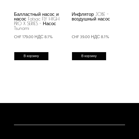
Балластный насос и
Инфлятор JOBE -
насос Fatsac FLY HIGH
воздушный насос
PRO X SERIES - Насос
Tsunami
CHF
179.00
НДС 8.1%
CHF
39.00
НДС 8.1%
В корзину
В корзину