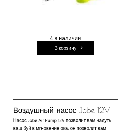
4 в наличии
А
В корзину
л
ь
т
е
р
н
а
т
Воздушный насос Jobe 12V
и
Насос Jobe Air Pump 12V позволит вам надуть
в
ваш буй в мгновение ока: он позволит вам