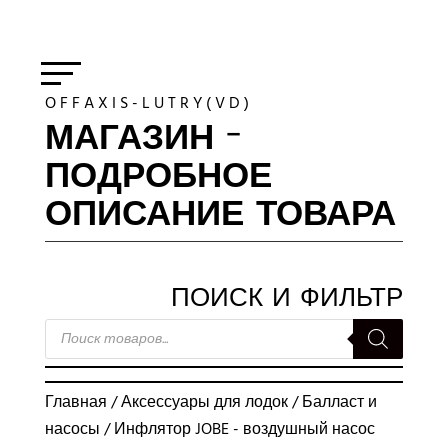
O F F A X I S - L U T R Y ( V D )
МАГАЗИН -
ПОДРОБНОЕ
ОПИСАНИЕ ТОВАРА
ПОИСК И ФИЛЬТР
ПОИСК
ТОВАРОВ
Главная
/
Аксессуары для лодок
/
Балласт и
насосы
/ Инфлятор JOBE - воздушный насос