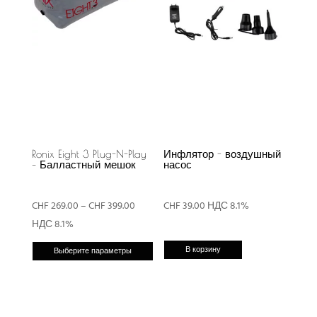
Ronix Eight 3 Plug-N-Play
Инфлятор - воздушный
– Балластный мешок
насос
Диапазон
CHF
269.00
–
CHF
399.00
CHF
39.00
НДС 8.1%
цен:
НДС 8.1%
Этот
CHF 269.00
В корзину
Выберите параметры
товар
–
имеет
CHF 399.00
несколько
вариаций.