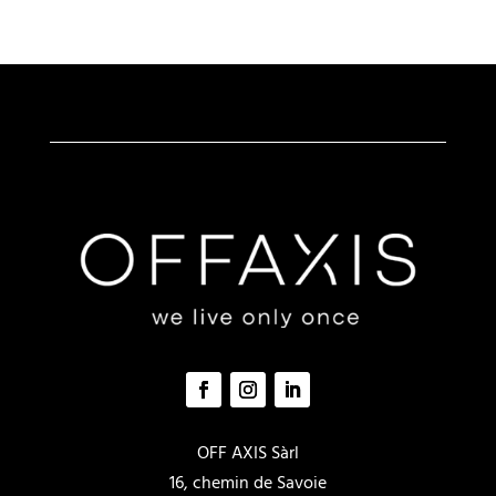
Опции
можно
выбрать
на
странице
товара.
OFF AXIS Sàrl
16, chemin de Savoie