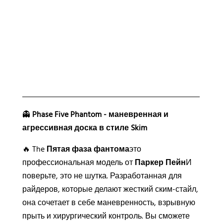
А
л
ь
т
е
р
н
а
т
👻
Phase Five Phantom - маневренная и
и
агрессивная доска в стиле Skim
в
🔥 The
Пятая фаза фантома
это
а
профессиональная модель от
Паркер Пейн
И
:
поверьте, это не шутка. Разработанная для
райдеров, которые делают жесткий ским-стайл,
она сочетает в себе маневренность, взрывную
прыть и хирургический контроль. Вы сможете