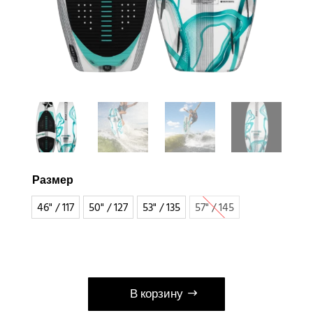
Размер
46" / 117
50" / 127
53" / 135
57" / 145
В корзину