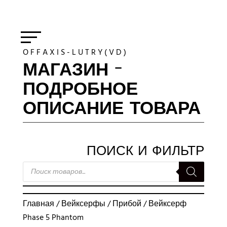
O F F A X I S - L U T R Y ( V D )
МАГАЗИН -
ПОДРОБНОЕ
ОПИСАНИЕ ТОВАРА
ПОИСК И ФИЛЬТР
ПОИСК
ТОВАРОВ
Главная
/
Вейксерфы
/
Прибой
/ Вейксерф
Phase 5 Phantom