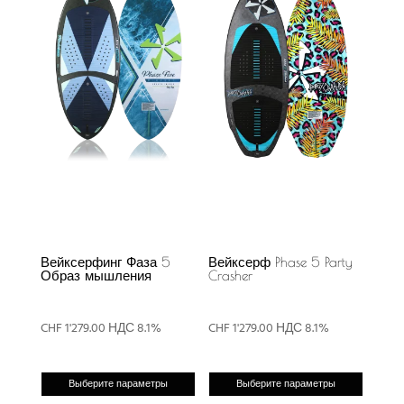
Вейксерфинг Фаза 5
Вейксерф Phase 5 Party
Образ мышления
Crasher
CHF
1'279.00
НДС 8.1%
CHF
1'279.00
НДС 8.1%
Этот
Этот
Выберите параметры
Выберите параметры
товар
товар