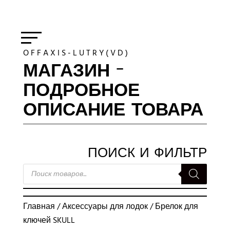
O F F A X I S - L U T R Y ( V D )
МАГАЗИН -
ПОДРОБНОЕ
ОПИСАНИЕ ТОВАРА
ПОИСК И ФИЛЬТР
ПОИСК
ТОВАРОВ
Главная
/
Аксессуары для лодок
/ Брелок для
ключей SKULL