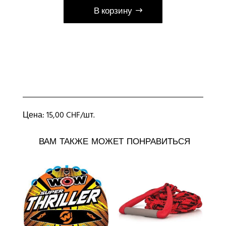
В корзину
А
л
ь
т
е
р
н
Цена: 15,00 CHF/шт.
а
т
ВАМ ТАКЖЕ МОЖЕТ ПОНРАВИТЬСЯ
и
в
а
: