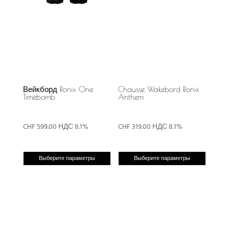
Вейкборд Ronix One
Chausse Wakebord Ronix
Timebomb
Anthem
CHF
599.00
НДС 8.1%
CHF
319.00
НДС 8.1%
Этот
Этот
Выберите параметры
Выберите параметры
товар
товар
имеет
имеет
несколько
неско
вариаций.
вариа
Опции
Опци