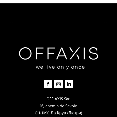
можно
можн
выбрать
выбра
на
на
странице
стран
товара.
товар
OFF AXIS Sàrl
16, chemin de Savoie
CH-1090 Ла Круа (Лютри)