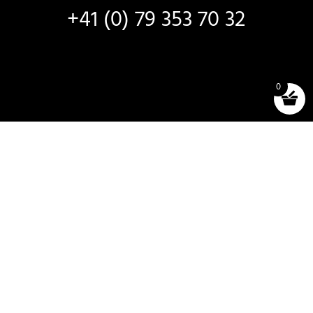
+41 (0) 79 353 70 32
0
ПРОДАЖА И АРЕНДА
Новые лодки
Лодки в наличии
Отбор и тестирование
Аренда лодок
Аксессуары (магазин)
Правила и условия продажи