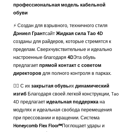
в
профессиональная модель кабельной
а
обуви
:
⚡ Создан для взрывного, техничного стиля
Дэниел Грант
сайт
Жидкая сила Тао 4D
созданы для райдеров, которые стремятся к
пределам. Сверхчувствительные и идеально
настроенные благодаря
4D
Эта обувь
предлагает
прямой контакт с советом
директоров
для полного контроля в парках.
🏄‍♂️ С их
закрытая обувь
их
динамический
изгиб
Благодаря своей легкой конструкции, Tao
4D предлагает
идеальная поддержка
на
модулях и идеальная свобода перемещения
при прессовании и вращении. Система
Honeycomb Flex Floor™
Поглощает удары и