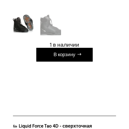
1 в наличии
А
В корзину
л
ь
т
е
р
н
а
т
и
👟
Liquid Force Tao 4D - сверхточная