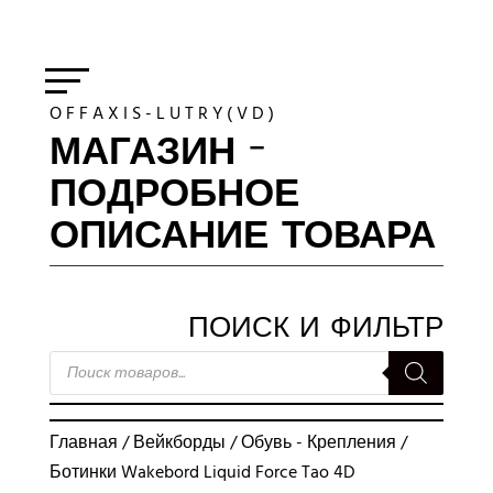
O F F A X I S - L U T R Y ( V D )
МАГАЗИН -
ПОДРОБНОЕ
ОПИСАНИЕ ТОВАРА
ПОИСК И ФИЛЬТР
ПОИСК
ТОВАРОВ
Главная
/
Вейкборды
/
Обувь - Крепления
/
Ботинки Wakebord Liquid Force Tao 4D