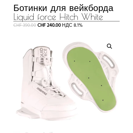
Ботинки для вейкборда
Liquid force Hitch White
Первоначальная
Текущая
CHF
390.00
CHF
240.00
НДС 8.1%
цена
цена:
составляла
CHF 240.00.
CHF 390.00.