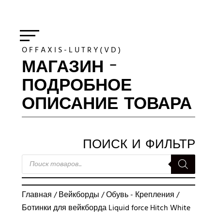
O F F A X I S - L U T R Y ( V D )
МАГАЗИН -
ПОДРОБНОЕ
ОПИСАНИЕ ТОВАРА
ПОИСК И ФИЛЬТР
ПОИСК
ТОВАРОВ
Главная
/
Вейкборды
/
Обувь - Крепления
/
Ботинки для вейкборда Liquid force Hitch White