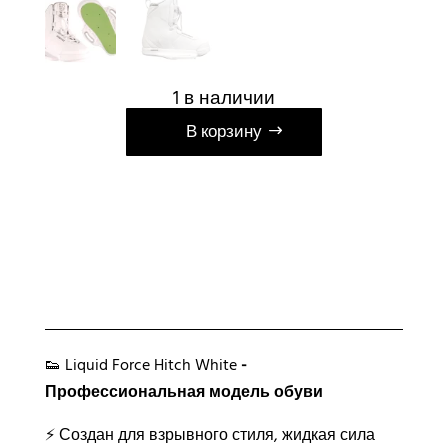
1 в наличии
А
В корзину
л
ь
т
е
р
н
а
т
и
👟 Liquid Force Hitch White
-
в
Профессиональная модель обуви
а
⚡ Создан для взрывного стиля, жидкая сила
: