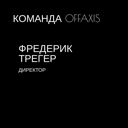
КОМАНДА OFFAXIS
ФРЕДЕРИК
ТРЕГЕР
ДИРЕКТОР
Увлеченный спортом с ранних лет,
Фредерик вскоре наметил для себя
карьеру в настольном спорте. Сначала он
занимался горными и водными лыжами -
видами спорта, в которых входил в число
лучших швейцарских и европейских
спортсменов, - а затем решил заняться