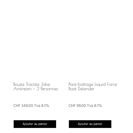
Bouée Tractée Jobe
Pare-battage Liquid Force
Airstream — 3 Personnes
Boat Defender
CHF
349.00
Tva 8.1%
CHF
99.00
Tva 8.1%
Ajouter au panier
Ajouter au panier