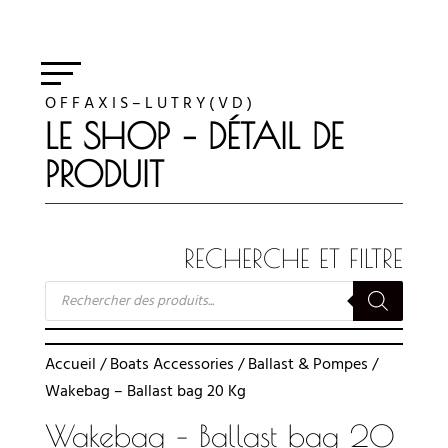
O F F A X I S – L U T R Y ( V D )
LE SHOP – DÉTAIL DE
PRODUIT
RECHERCHE ET FILTRE
RECHERCHE
DE
PRODUITS
Accueil
/
Boats Accessories
/
Ballast & Pompes
/
Wakebag – Ballast bag 20 Kg
Wakebag – Ballast bag 20