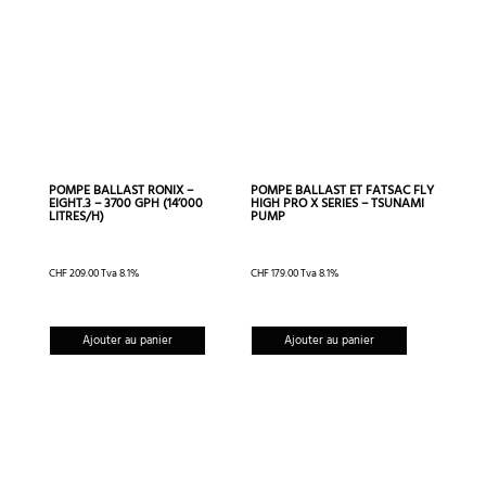
choisies
sur
la
page
du
produit
POMPE BALLAST RONIX –
POMPE BALLAST ET FATSAC FLY
EIGHT.3 – 3700 GPH (14’000
HIGH PRO X SERIES – TSUNAMI
LITRES/H)
PUMP
CHF
209.00
Tva 8.1%
CHF
179.00
Tva 8.1%
Ajouter au panier
Ajouter au panier