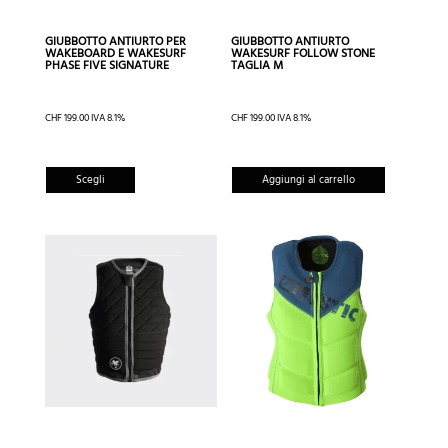
GIUBBOTTO ANTIURTO PER
GIUBBOTTO ANTIURTO
WAKEBOARD E WAKESURF
WAKESURF FOLLOW STONE
PHASE FIVE SIGNATURE
TAGLIA M
CHF
199.00
IVA 8.1%
CHF
199.00
IVA 8.1%
Questo
Scegli
Aggiungi al carrello
prodotto
ha
più
varianti.
Le
opzioni
possono
essere
scelte
nella