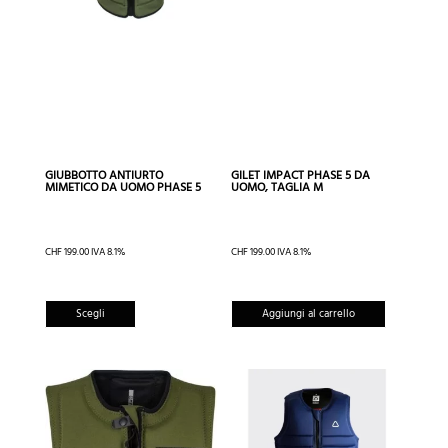
scelte
nella
pagina
del
prodotto
GIUBBOTTO ANTIURTO
GILET IMPACT PHASE 5 DA
MIMETICO DA UOMO PHASE 5
UOMO, TAGLIA M
CHF
199.00
IVA 8.1%
CHF
199.00
IVA 8.1%
Questo
Scegli
Aggiungi al carrello
prodotto
ha
più
varianti.
Le