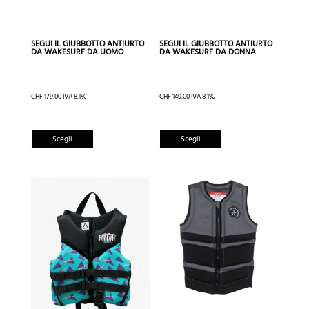
prodotto
prodotto
SEGUI IL GIUBBOTTO ANTIURTO
SEGUI IL GIUBBOTTO ANTIURTO
DA WAKESURF DA UOMO
DA WAKESURF DA DONNA
CHF
179.00
IVA 8.1%
CHF
149.00
IVA 8.1%
Questo
Questo
Scegli
Scegli
prodotto
prodotto
ha
ha
più
più
varianti.
varianti.
Le
Le
opzioni
opzioni
possono
possono
essere
essere
scelte
scelte