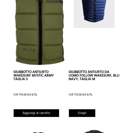
opzioni
possono
essere
scelte
nella
pagina
del
prodotto
GIUBBOTTO ANTIURTO
GIUBBOTTO ANTIURTO DA
WAKESURF MYSTIC ARMY
UOMO FOLLOW WAKESURF, BLU
TAGLIA S
NAVY, TAGLIA M
CHF
179.00
IVA 8.1%
CHF
179.00
IVA 8.1%
Questo
Aggiungi al carrello
Scegli
prodotto
ha
più