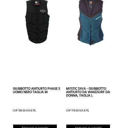
varianti.
Le
opzioni
possono
essere
scelte
nella
pagina
del
prodotto
GIUBBOTTO ANTIURTO PHASE 5
MYSTIC DIVA - GIUBBOTTO
UOMO NERO TAGLIA M
ANTIURTO DA WAKESURF DA
DONNA, TAGLIA L
CHF
199.00
IVA 8.1%
CHF
179.00
IVA 8.1%