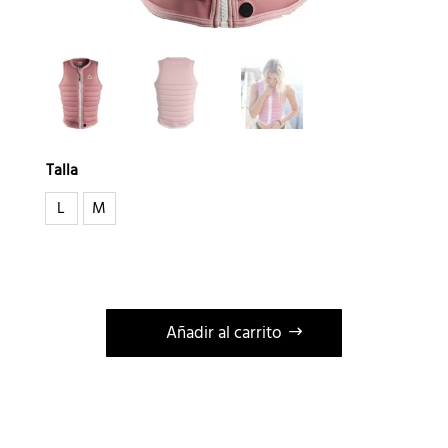
Talla
L
M
Añadir al carrito
A
l
t