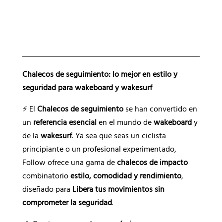
e
r
n
a
t
i
Chalecos de seguimiento: lo mejor en estilo y
v
seguridad para wakeboard y wakesurf
a
:
⚡ El
Chalecos de seguimiento
se han convertido en
un
referencia esencial
en el mundo de
wakeboard
y
de la
wakesurf
. Ya sea que seas un ciclista
principiante o un profesional experimentado,
Follow ofrece una gama de
chalecos de impacto
combinatorio
estilo, comodidad y rendimiento
,
diseñado para
Libera tus movimientos sin
comprometer la seguridad
.