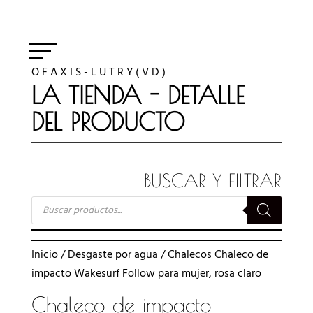
O F A X I S - L U T R Y ( V D )
LA TIENDA - DETALLE
DEL PRODUCTO
BUSCAR Y FILTRAR
BÚSQUEDA
DE
PRODUCTOS
Inicio
/
Desgaste por agua
/
Chalecos
Chaleco de
impacto Wakesurf Follow para mujer, rosa claro
Chaleco de impacto