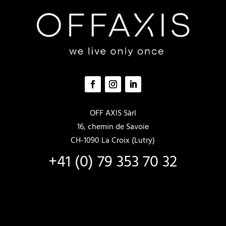
de
produc
OFF AXIS Sàrl
16, chemin de Savoie
CH-1090 La Croix (Lutry)
+41 (0) 79 353 70 32