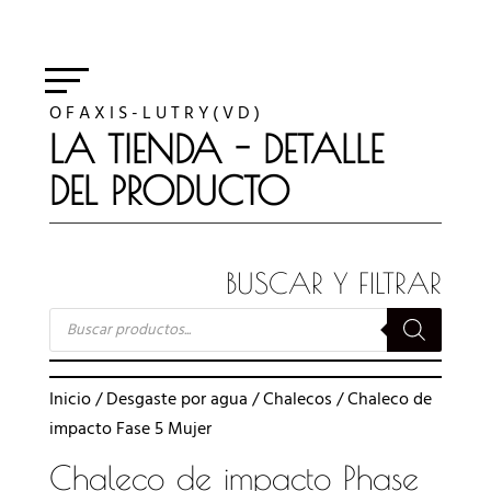
O F A X I S - L U T R Y ( V D )
LA TIENDA - DETALLE
DEL PRODUCTO
BUSCAR Y FILTRAR
BÚSQUEDA
DE
PRODUCTOS
Inicio
/
Desgaste por agua
/
Chalecos
/ Chaleco de
impacto Fase 5 Mujer
Chaleco de impacto Phase