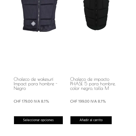
Chaleco de wakesurf
Chaleco de impacto
Impact para hombre -
PHASE 5 para hombre,
Negro
color negro, talla M
CHF
179.00
IVA 8.1%
CHF
199.00
IVA 8.1%
Este
Seleccionar opciones
Añadir al carrito
producto
tiene