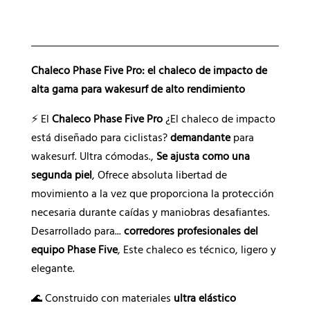
n
a
t
i
Chaleco Phase Five Pro: el chaleco de impacto de
v
alta gama para wakesurf de alto rendimiento
a
⚡ El
Chaleco Phase Five Pro
¿El chaleco de impacto
:
está diseñado para ciclistas?
demandante
para
wakesurf. Ultra cómodas.,
Se ajusta como una
segunda piel
, Ofrece absoluta libertad de
movimiento a la vez que proporciona la protección
necesaria durante caídas y maniobras desafiantes.
Desarrollado para...
corredores profesionales del
equipo Phase Five
, Este chaleco es técnico, ligero y
elegante.
🌊 Construido con materiales
ultra elástico