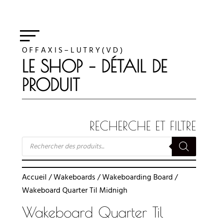
O F F A X I S – L U T R Y ( V D )
LE SHOP – DÉTAIL DE
PRODUIT
RECHERCHE ET FILTRE
RECHERCHE
DE
PRODUITS
Accueil
/
Wakeboards
/
Wakeboarding Board
/
Wakeboard Quarter Til Midnigh
Wakeboard Quarter Til