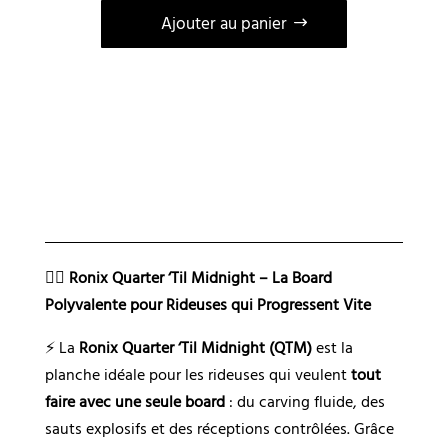
Ajouter au panier
A
l
t
e
r
n
a
t
i
🏄‍♀️
Ronix Quarter ‘Til Midnight – La Board
v
Polyvalente pour Rideuses qui Progressent Vite
e
⚡ La
Ronix Quarter ‘Til Midnight (QTM)
est la
:
planche idéale pour les rideuses qui veulent
tout
faire avec une seule board
: du carving fluide, des
sauts explosifs et des réceptions contrôlées. Grâce