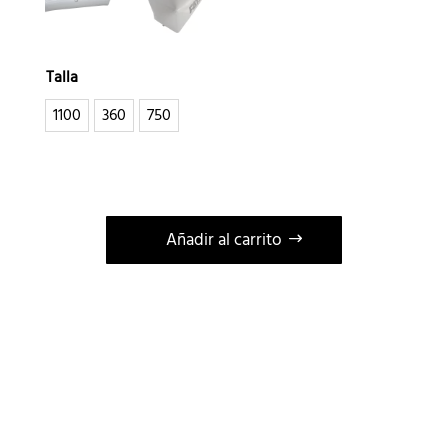
Talla
1100
360
750
Añadir al carrito
A
l
t
e
r
n
a