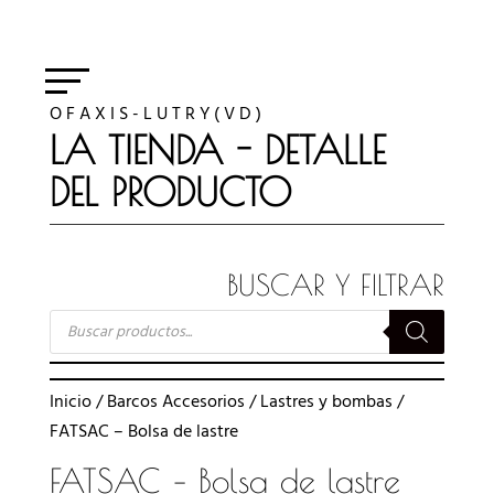
O F A X I S - L U T R Y ( V D )
LA TIENDA - DETALLE
DEL PRODUCTO
BUSCAR Y FILTRAR
BÚSQUEDA
DE
PRODUCTOS
Inicio
/
Barcos Accesorios
/
Lastres y bombas
/
FATSAC – Bolsa de lastre
FATSAC – Bolsa de lastre