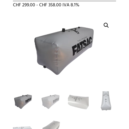
Rango
CHF
299.00
-
CHF
358.00
IVA 8.1%
de
precios:
desde
CHF 299.00
hasta
CHF 358.00