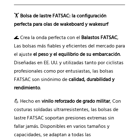
t
i
🏋️
Bolsa de lastre FATSAC: la configuración
v
perfecta para olas de wakeboard y wakesurf
a
🌊 Crea la onda perfecta con el
Balastos FATSAC
,
:
Las bolsas más fiables y eficientes del mercado para
el ajuste
el peso y el equilibrio de su embarcación
.
Diseñadas en EE. UU. y utilizadas tanto por ciclistas
profesionales como por entusiastas, las bolsas
FATSAC son sinónimo de
calidad, durabilidad y
rendimiento
.
💪 Hecho en
vinilo reforzado de grado militar
, Con
costuras soldadas ultrarresistentes, las bolsas de
lastre FATSAC soportan presiones extremas sin
fallar jamás. Disponibles en varios tamaños y
capacidades, se adaptan a todas las