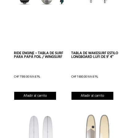
elegir
en
la
página
de
produc
RIDE ENGINE – TABLA DE SURF
TABLA DE WAKESURF ESTILO
PARA PAPÁ FOIL / WINGSURF
LONGBOARD LUFI DE 9′ 4″
CHF
1'199.00
IVA 8.1%
CHF
1'480.00
IVA 8.1%
Añadir al carrito
Añadir al carrito