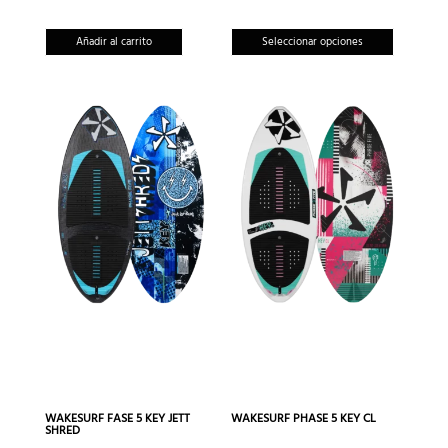
Este
Añadir al carrito
Seleccionar opciones
produc
tiene
múltipl
variante
Las
opcion
se
pueden
elegir
en
la
página
de
produc
WAKESURF FASE 5 KEY JETT
WAKESURF PHASE 5 KEY CL
SHRED