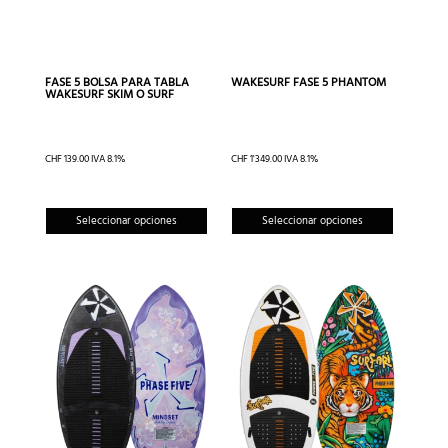
FASE 5 BOLSA PARA TABLA
WAKESURF FASE 5 PHANTOM
WAKESURF SKIM O SURF
CHF
139.00
IVA 8.1%
CHF
1'349.00
IVA 8.1%
Este
Este
Seleccionar opciones
Seleccionar opciones
producto
produc
tiene
tiene
múltiples
múltipl
variantes.
variante
Las
Las
opciones
opcion
se
se
pueden
pueden
elegir
elegir