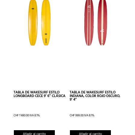
TABLA DE WAKESURF ESTILO
TABLA DE WAKESURF ESTILO
LONGBOARD CECE 9′ 6″ CLÁSICA
INDIANA, COLOR ROJO OSCURO,
9′ 4″
CHF
1'480.00
IVA 8.1%
CHF
999.00
IVA 8.1%
Añadir al carrito
Añadir al carrito