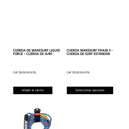
elegir
en
la
página
de
produc
CUERDA DE WAKESURF LIQUID
CUERDA WAKESURF PHASE 5 -
FORCE – CUERDA DE SURF
CUERDA DE SURF ESTÁNDAR
CHF
129.00
IVA 8.1%
CHF
120.00
IVA 8.1%
Este
Añadir al carrito
Seleccionar opciones
produc
tiene
múltipl
variante
Las